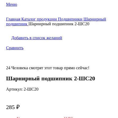
Меню
Поиск
Главная
Каталог продукции
Подшипники
Шарнирный
0
элемент
0
₽
подшипник
Шарнирный подшипник 2-ШС20
Добавить в список желаний
Сравнить
24
Человека смотрят этот товар прямо сейчас!
Шарнирный подшипник 2-ШС20
Артикул:
2-ШС20
285
₽