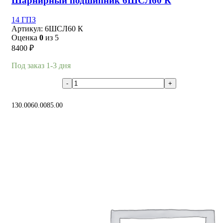
Шарнирный подшипник 6ШСЛ60 К
14 ГПЗ
Артикул:
6ШСЛ60 К
Оценка
0
из 5
8400
₽
Под заказ 1-3 дня
В корзину
130.00
60.00
85.00