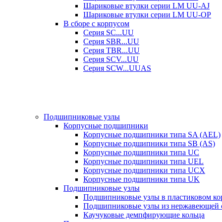
Шариковые втулки серии LM UU-AJ
Шариковые втулки серии LM UU-OP
В сборе с корпусом
Серия SC...UU
Серия SBR...UU
Серия TBR...UU
Серия SCV...UU
Серия SCW...UUAS
Подшипниковые узлы
Корпусные подшипники
Корпусные подшипники типа SA (AEL)
Корпусные подшипники типа SB (AS)
Корпусные подшипники типа UC
Корпусные подшипники типа UEL
Корпусные подшипники типа UCX
Корпусные подшипники типа UK
Подшипниковые узлы
Подшипниковые узлы в пластиковом кор
Подшипниковые узлы из нержавеющей 
Каучуковые демпфирующие кольца