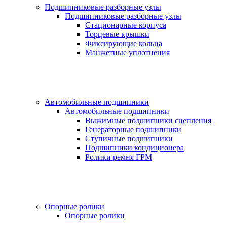
Подшипниковые разборные узлы
Подшипниковые разборные узлы
Стационарные корпуса
Торцевые крышки
Фиксирующие кольца
Манжетные уплотнения
Автомобильные подшипники
Автомобильные подшипники
Выжимные подшипники сцепления
Генераторные подшипники
Ступичные подшипники
Подшипники кондиционера
Ролики ремня ГРМ
Опорные ролики
Опорные ролики