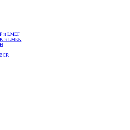
MF и LMEF
MK и LMEK
MH
LBCR