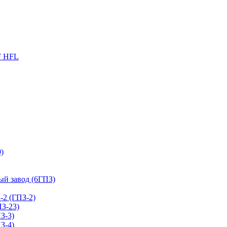
F HFL
)
й завод (6ГПЗ)
2 (ГПЗ-2)
З-23)
З-3)
З-4)