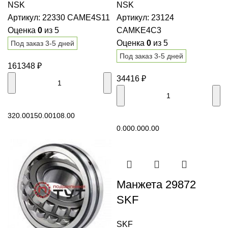
NSK
NSK
CAME4S11 NSK
CAMKE4C3 NSK
Артикул:
22330 CAME4S11
Артикул:
23124
Оценка
0
из 5
CAMKE4C3
Оценка
0
из 5
Под заказ 3-5 дней
Под заказ 3-5 дней
161348
₽
34416
₽
В корзину
320.00
150.00
108.00
В корзину
0.00
0.00
0.00
Манжета 29872
SKF
SKF