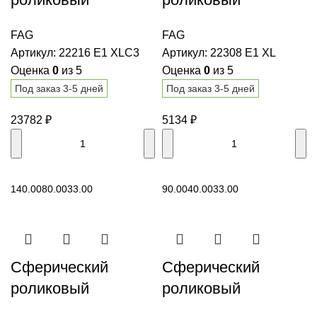
подшипник 22216
подшипник 22308
FAG
FAG
E1 XLC3 FAG
E1 XL FAG
Артикул:
22216 E1 XLC3
Артикул:
22308 E1 XL
Оценка
0
из 5
Оценка
0
из 5
Под заказ 3-5 дней
Под заказ 3-5 дней
23782
₽
5134
₽
В корзину
В корзину
140.00
80.00
33.00
90.00
40.00
33.00
Сферический
Сферический
роликовый
роликовый
подшипник 22330
подшипник 23124