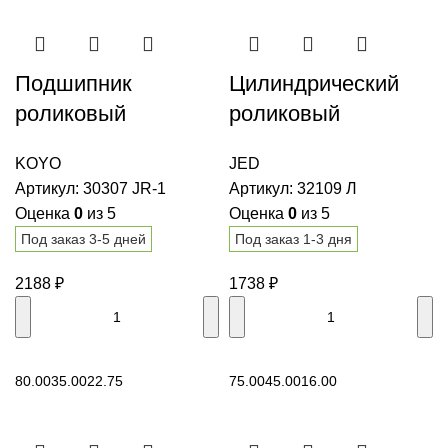
Подшипник
Цилиндрический
роликовый
роликовый
конический 30307
подшипник 32109 Л
KOYO
JED
JR-1 KOYO
JED
Артикул:
30307 JR-1
Артикул:
32109 Л
Оценка
0
из 5
Оценка
0
из 5
Под заказ 3-5 дней
Под заказ 1-3 дня
2188
₽
1738
₽
В корзину
В корзину
80.00
35.00
22.75
75.00
45.00
16.00