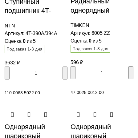
Радиальный
Ступичный
однорядный
подшипник 4T-
шариковый
390A/394A NTN
TIMKEN
NTN
подшипник 6005 ZZ
Артикул:
6005 ZZ
Артикул:
4T-390A/394A
TIMKEN
Оценка
0
из 5
Оценка
0
из 5
Под заказ 1-3 дня
Под заказ 1-3 дня
596
₽
3632
₽
В корзину
В корзину
47.00
25.00
12.00
110.00
63.50
22.00
Однорядный
Однорядный
шариковый
шариковый