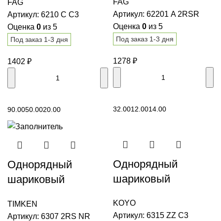
FAG
FAG
2RSR FAG
подшипник 6210 C
Артикул:
62201 A 2RSR
Артикул:
6210 C C3
C3 FAG
Оценка
0
из 5
Оценка
0
из 5
Под заказ 1-3 дня
Под заказ 1-3 дня
1278
₽
1402
₽
В корзину
В корзину
32.00
12.00
14.00
90.00
50.00
20.00
Однорядный
Однорядный
шариковый
шариковый
подшипник 6315 ZZ
подшипник 6307
KOYO
TIMKEN
C3 KOYO
2RS NR TIMKEN
Артикул:
6315 ZZ C3
Артикул:
6307 2RS NR