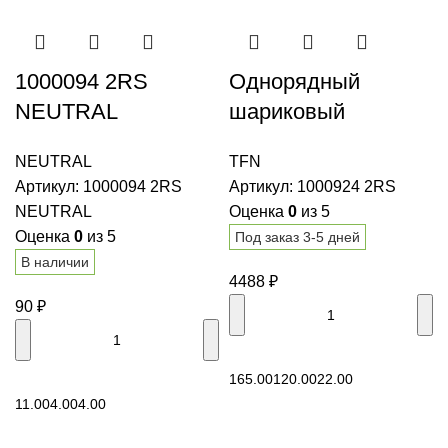
1000094 2RS
Однорядный
NEUTRAL
шариковый
Подшипник
радиальный
NEUTRAL
TFN
шариковый
подшипник 1000924
Артикул:
1000094 2RS
Артикул:
1000924 2RS
радиальный
2RS TFN
NEUTRAL
Оценка
0
из 5
Оценка
0
из 5
Под заказ 3-5 дней
В наличии
4488
₽
90
₽
В корзину
165.00
120.00
22.00
В корзину
11.00
4.00
4.00