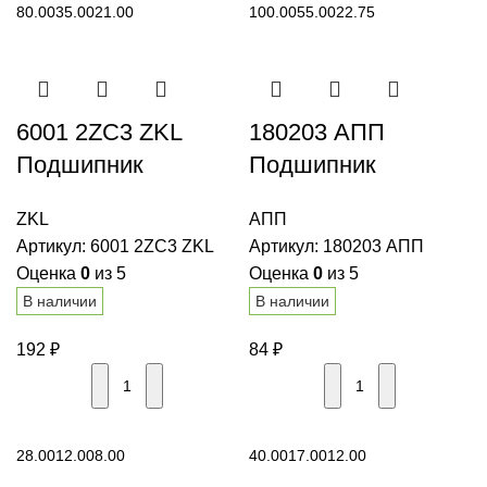
80.00
35.00
21.00
100.00
55.00
22.75
6001 2ZC3 ZKL
180203 АПП
Подшипник
Подшипник
шариковый
шариковый
ZKL
АПП
однорядный
радиальный
Артикул:
6001 2ZC3 ZKL
Артикул:
180203 АПП
Оценка
0
из 5
Оценка
0
из 5
В наличии
В наличии
192
₽
84
₽
В корзину
В корзину
28.00
12.00
8.00
40.00
17.00
12.00