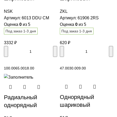
подшипник 6013
подшипник 61906
NSK
ZKL
DDU CM NSK
2RS ZKL
Артикул:
6013 DDU CM
Артикул:
61906 2RS
Оценка
0
из 5
Оценка
0
из 5
Под заказ 1-3 дня
Под заказ 1-3 дня
3332
₽
620
₽
В корзину
В корзину
100.00
65.00
18.00
47.00
30.00
9.00
Однорядный
Радиальный
шариковый
однорядный
подшипник 62201 A
шариковый