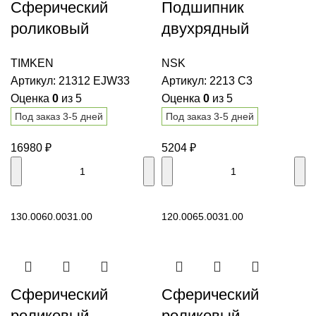
Сферический
Подшипник
роликовый
двухрядный
подшипник 21312
шариковый 2213 C3
TIMKEN
NSK
EJW33 TIMKEN
NSK
Артикул:
21312 EJW33
Артикул:
2213 C3
Оценка
0
из 5
Оценка
0
из 5
Под заказ 3-5 дней
Под заказ 3-5 дней
16980
₽
5204
₽
В корзину
В корзину
130.00
60.00
31.00
120.00
65.00
31.00
Сферический
Сферический
роликовый
роликовый