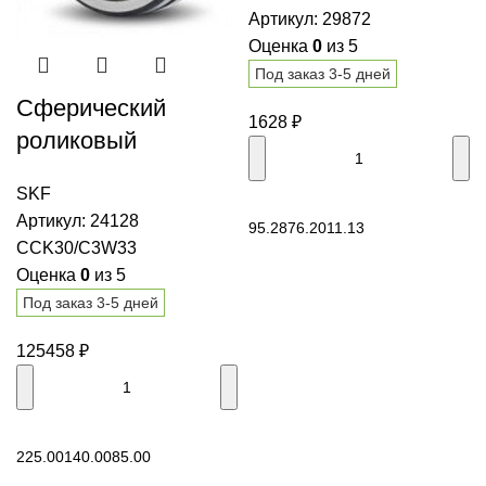
Артикул:
29872
Оценка
0
из 5
Под заказ 3-5 дней
Сферический
1628
₽
роликовый
подшипник 24128
SKF
CCK30/C3W33 SKF
В корзину
Артикул:
24128
95.28
76.20
11.13
CCK30/C3W33
Оценка
0
из 5
Под заказ 3-5 дней
125458
₽
В корзину
225.00
140.00
85.00