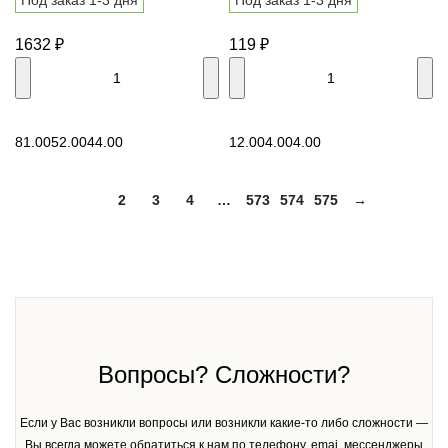
Под заказ 1-3 дня
Под заказ 1-3 дня
1632
₽
119
₽
В корзину
В корзину
81.00
52.00
44.00
12.00
4.00
4.00
1
2
3
4
…
573
574
575
→
Вопросы? Сложности?
Если у Вас возникли вопросы или возникли какие-то либо сложности —
Вы всегда можете обратиться к нам по телефону, emai, мессенджеры