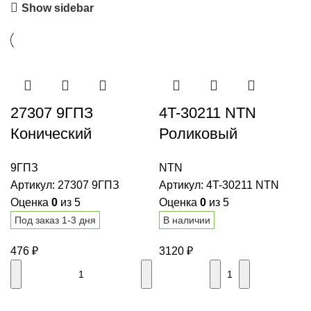
Show sidebar
27307 9ГПЗ
4T-30211 NTN
Конический
Роликовый
роликовый
конический
9ГПЗ
NTN
подшипник
подшипник
Артикул:
27307 9ГПЗ
Артикул:
4T-30211 NTN
Оценка
0
из 5
Оценка
0
из 5
Под заказ 1-3 дня
В наличии
476
₽
3120
₽
В корзину
В корзину