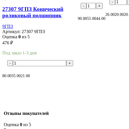
27307 9ГПЗ Конический
В корзину
В корзину
роликовый подшипник
26.00
20.00
20
90.00
55.00
44.00
9ГПЗ
Артикул:
27307 9ГПЗ
Оценка
0
из 5
476
₽
Под заказ 1-3 дня
В корзину
80.00
35.00
21.00
Отзывы покупателей
Оценка
0
из 5