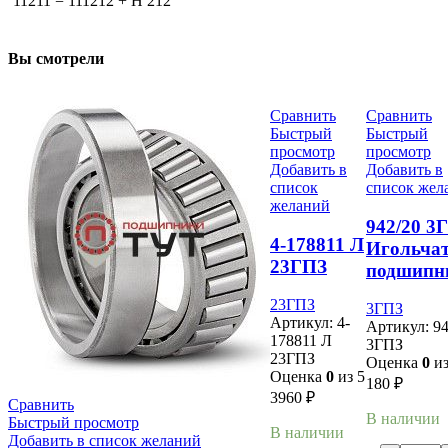
11211 = 111212 + H 212
Вы смотрели
Сравнить
Сравнить
Быстрый
Быстрый
просмотр
просмотр
Добавить в
Добавить в
список
список жел
желаний
942/20 3
4-178811 Л
Игольча
23ГПЗ
подшипн
23ГПЗ
3ГПЗ
Артикул:
4-
Артикул:
94
178811 Л
3ГПЗ
23ГПЗ
Оценка
0
из
Оценка
0
из 5
180
₽
3960
₽
Сравнить
В наличии
Быстрый просмотр
В наличии
Добавить в список желаний