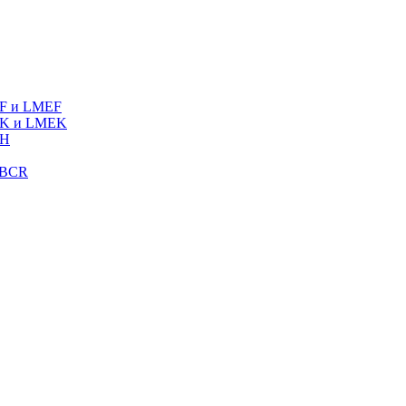
MF и LMEF
MK и LMEK
MH
LBCR