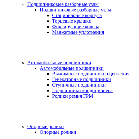
Подшипниковые разборные узлы
Подшипниковые разборные узлы
Стационарные корпуса
Торцевые крышки
Фиксирующие кольца
Манжетные уплотнения
Автомобильные подшипники
Автомобильные подшипники
Выжимные подшипники сцепления
Генераторные подшипники
Ступичные подшипники
Подшипники кондиционера
Ролики ремня ГРМ
Опорные ролики
Опорные ролики