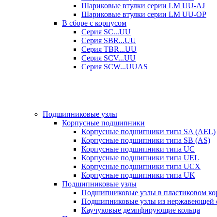
Шариковые втулки серии LM UU-AJ
Шариковые втулки серии LM UU-OP
В сборе с корпусом
Серия SC...UU
Серия SBR...UU
Серия TBR...UU
Серия SCV...UU
Серия SCW...UUAS
Подшипниковые узлы
Корпусные подшипники
Корпусные подшипники типа SA (AEL)
Корпусные подшипники типа SB (AS)
Корпусные подшипники типа UC
Корпусные подшипники типа UEL
Корпусные подшипники типа UCX
Корпусные подшипники типа UK
Подшипниковые узлы
Подшипниковые узлы в пластиковом кор
Подшипниковые узлы из нержавеющей 
Каучуковые демпфирующие кольца