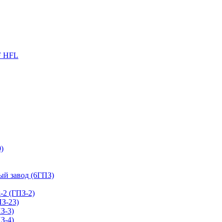
F HFL
)
й завод (6ГПЗ)
2 (ГПЗ-2)
З-23)
З-3)
З-4)