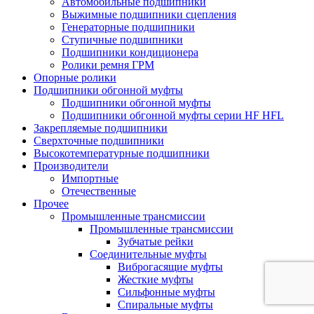
Автомобильные подшипники
Выжимные подшипники сцепления
Генераторные подшипники
Ступичные подшипники
Подшипники кондиционера
Ролики ремня ГРМ
Опорные ролики
Подшипники обгонной муфты
Подшипники обгонной муфты
Подшипники обгонной муфты серии HF HFL
Закрепляемые подшипники
Сверхточные подшипники
Высокотемпературные подшипники
Производители
Импортные
Отечественные
Прочее
Промышленные трансмиссии
Промышленные трансмиссии
Зубчатые рейки
Соединительные муфты
Виброгасящие муфты
Жесткие муфты
Сильфонные муфты
Спиральные муфты