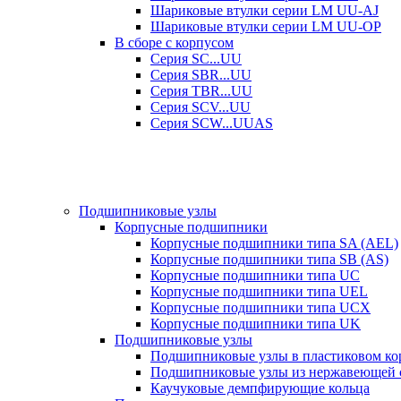
Шариковые втулки серии LM UU-AJ
Шариковые втулки серии LM UU-OP
В сборе с корпусом
Серия SC...UU
Серия SBR...UU
Серия TBR...UU
Серия SCV...UU
Серия SCW...UUAS
Подшипниковые узлы
Корпусные подшипники
Корпусные подшипники типа SA (AEL)
Корпусные подшипники типа SB (AS)
Корпусные подшипники типа UC
Корпусные подшипники типа UEL
Корпусные подшипники типа UCX
Корпусные подшипники типа UK
Подшипниковые узлы
Подшипниковые узлы в пластиковом кор
Подшипниковые узлы из нержавеющей 
Каучуковые демпфирующие кольца