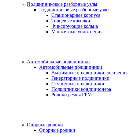
Подшипниковые разборные узлы
Подшипниковые разборные узлы
Стационарные корпуса
Торцевые крышки
Фиксирующие кольца
Манжетные уплотнения
Автомобильные подшипники
Автомобильные подшипники
Выжимные подшипники сцепления
Генераторные подшипники
Ступичные подшипники
Подшипники кондиционера
Ролики ремня ГРМ
Опорные ролики
Опорные ролики