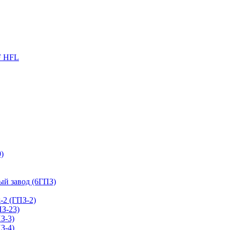
F HFL
)
й завод (6ГПЗ)
2 (ГПЗ-2)
З-23)
З-3)
З-4)