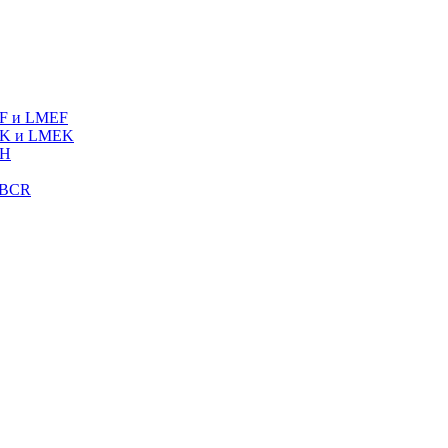
MF и LMEF
MK и LMEK
MH
LBCR