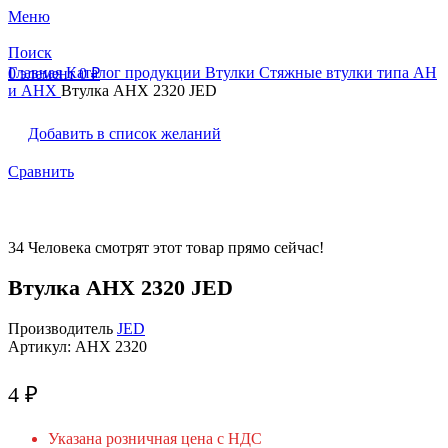
Меню
Поиск
Главная
Каталог продукции
Втулки
Стяжные втулки типа AH
0
элемент
0
₽
и AHX
Втулка AHX 2320 JED
Добавить в список желаний
Сравнить
34
Человека смотрят этот товар прямо сейчас!
Втулка AHX 2320 JED
Производитель
JED
Артикул:
AHX 2320
4
₽
Указана розничная цена с НДС