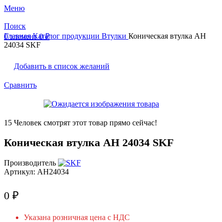
Меню
Поиск
Главная
Каталог продукции
Втулки
Коническая втулка AH
0
элемент
0
₽
24034 SKF
Добавить в список желаний
Сравнить
15
Человек смотрят этот товар прямо сейчас!
Коническая втулка AH 24034 SKF
Производитель
Артикул:
AH24034
0
₽
Указана розничная цена с НДС