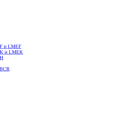
MF и LMEF
MK и LMEK
MH
LBCR