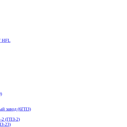
F HFL
)
й завод (6ГПЗ)
2 (ГПЗ-2)
З-23)