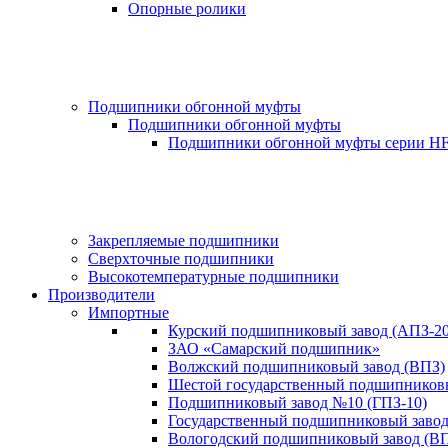
Опорные ролики
Подшипники обгонной муфты
Подшипники обгонной муфты
Подшипники обгонной муфты серии H
Закрепляемые подшипники
Сверхточные подшипники
Высокотемпературные подшипники
Производители
Импортные
Курский подшипниковый завод (АПЗ-20
ЗАО «Самарский подшипник»
Волжский подшипниковый завод (ВПЗ)
Шестой государственный подшипниковы
Подшипниковый завод №10 (ГПЗ-10)
Государственный подшипниковый завод-
Вологодский подшипниковый завод (ВП