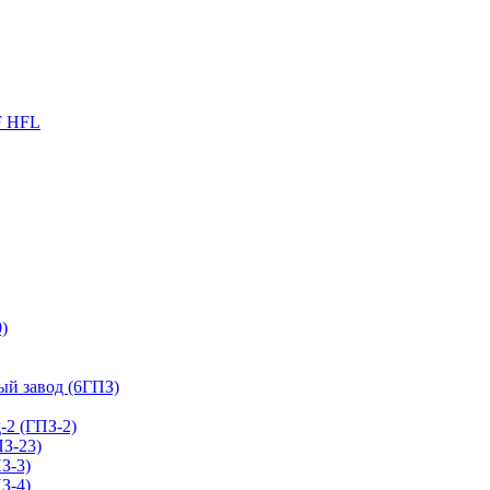
F HFL
)
й завод (6ГПЗ)
2 (ГПЗ-2)
З-23)
З-3)
З-4)