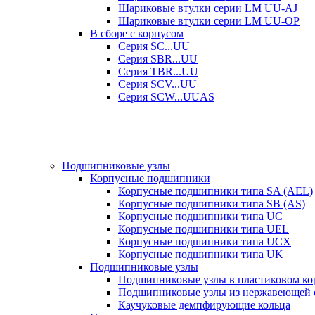
Шариковые втулки серии LM UU-AJ
Шариковые втулки серии LM UU-OP
В сборе с корпусом
Серия SC...UU
Серия SBR...UU
Серия TBR...UU
Серия SCV...UU
Серия SCW...UUAS
Подшипниковые узлы
Корпусные подшипники
Корпусные подшипники типа SA (AEL)
Корпусные подшипники типа SB (AS)
Корпусные подшипники типа UC
Корпусные подшипники типа UEL
Корпусные подшипники типа UCX
Корпусные подшипники типа UK
Подшипниковые узлы
Подшипниковые узлы в пластиковом кор
Подшипниковые узлы из нержавеющей 
Каучуковые демпфирующие кольца