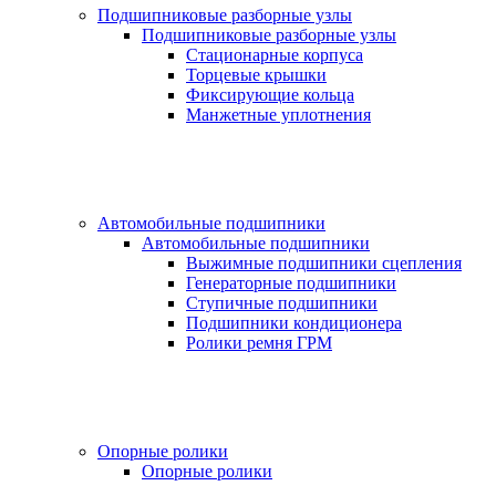
Подшипниковые разборные узлы
Подшипниковые разборные узлы
Стационарные корпуса
Торцевые крышки
Фиксирующие кольца
Манжетные уплотнения
Автомобильные подшипники
Автомобильные подшипники
Выжимные подшипники сцепления
Генераторные подшипники
Ступичные подшипники
Подшипники кондиционера
Ролики ремня ГРМ
Опорные ролики
Опорные ролики