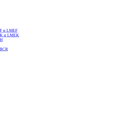
MF и LMEF
MK и LMEK
MH
LBCR