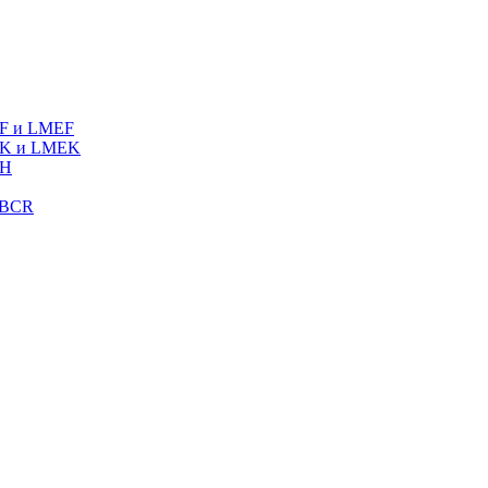
MF и LMEF
MK и LMEK
MH
LBCR