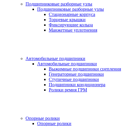
Подшипниковые разборные узлы
Подшипниковые разборные узлы
Стационарные корпуса
Торцевые крышки
Фиксирующие кольца
Манжетные уплотнения
Автомобильные подшипники
Автомобильные подшипники
Выжимные подшипники сцепления
Генераторные подшипники
Ступичные подшипники
Подшипники кондиционера
Ролики ремня ГРМ
Опорные ролики
Опорные ролики