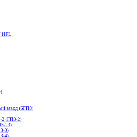
F HFL
)
й завод (6ГПЗ)
2 (ГПЗ-2)
З-23)
З-3)
З-4)