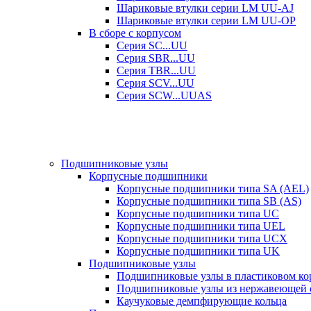
Шариковые втулки серии LM UU-AJ
Шариковые втулки серии LM UU-OP
В сборе с корпусом
Серия SC...UU
Серия SBR...UU
Серия TBR...UU
Серия SCV...UU
Серия SCW...UUAS
Подшипниковые узлы
Корпусные подшипники
Корпусные подшипники типа SA (AEL)
Корпусные подшипники типа SB (AS)
Корпусные подшипники типа UC
Корпусные подшипники типа UEL
Корпусные подшипники типа UCX
Корпусные подшипники типа UK
Подшипниковые узлы
Подшипниковые узлы в пластиковом кор
Подшипниковые узлы из нержавеющей 
Каучуковые демпфирующие кольца