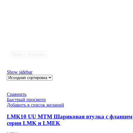
Поиск
Очистить
Show sidebar
Сравнить
Быстрый просмотр
Добавить в список желаний
LMK10 UU MTM Шариковая втулка с фланцем
серии LMK и LMEK