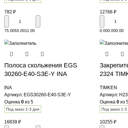
782
₽
12766
₽
В корзину
75.00
55.00
11.00
0.00
0.00
0.00
Полоса скольжения EGS
Закрепит
30260-E40-S3E-Y INA
2324 TI
INA
TIMKEN
Артикул:
EGS30260-E40-S3E-Y
Артикул:
H23
Оценка
0
из 5
Оценка
0
из 
Под заказ 1-3 дня
Под заказ 1-3
16839
₽
10255
₽