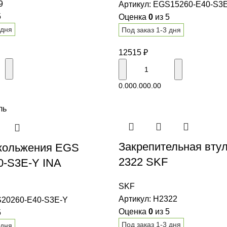
9
Артикул:
EGS15260-E40-S3
5
Оценка
0
из 5
 дня
Под заказ 1-3 дня
12515
₽
В корзину
В корзину
0.00
0.00
0.00
Закрепительная вту
кольжения EGS
2322 SKF
0-S3E-Y INA
SKF
Артикул:
H2322
20260-E40-S3E-Y
Оценка
0
из 5
5
Под заказ 1-3 дня
 дня