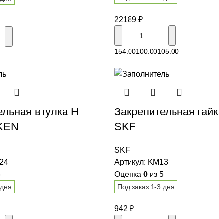
22189
₽
В корзину
В корзину
154.00
100.00
105.00
ельная втулка H
Закрепительная гай
MKEN
SKF
SKF
24
Артикул:
KM13
5
Оценка
0
из 5
 дня
Под заказ 1-3 дня
942
₽