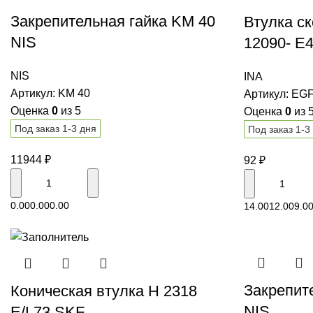
Закрепительная гайка KM 40
Втулка с
NIS
12090- E
NIS
INA
Артикул:
KM 40
Артикул:
EGF
Оценка
0
из 5
Оценка
0
из 
Под заказ 1-3 дня
Под заказ 1-3
11944
₽
92
₽
В корзину
0.00
0.00
0.00
14.00
12.00
9.0
Закрепит
Коническая втулка H 2318
NIS
E/L73 SKF