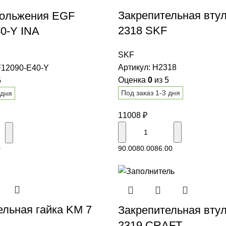
Закрепительная вту
кольжения EGF
2318 SKF
40-Y INA
SKF
Артикул:
H2318
12090-E40-Y
Оценка
0
из 5
5
Под заказ 1-3 дня
 дня
11008
₽
В корзину
В корзину
90.00
80.00
86.00
0
ельная гайка KM 7
Закрепительная вту
2319 CRAFT