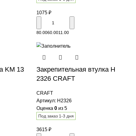
1075
₽
В корзину
80.00
60.00
11.00
ка KM 13
Закрепительная втулка H
2326 CRAFT
CRAFT
Артикул:
H2326
Оценка
0
из 5
Под заказ 1-3 дня
3615
₽