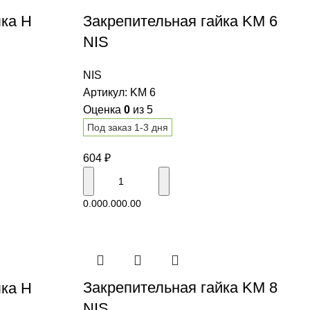
лка H
Закрепительная гайка KM 6
NIS
NIS
Артикул:
KM 6
Оценка
0
из 5
Под заказ 1-3 дня
604
₽
В корзину
0.00
0.00
0.00
Закрепительная гайка KM 8
лка H
NIS