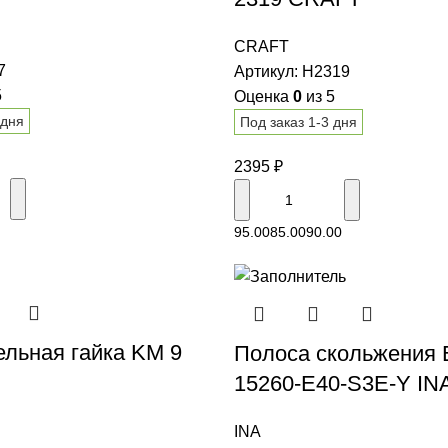
CRAFT
7
Артикул:
H2319
5
Оценка
0
из 5
 дня
Под заказ 1-3 дня
2395
₽
В корзину
В корзину
95.00
85.00
90.00
ельная гайка KM 9
Полоса скольжения
15260-E40-S3E-Y IN
INA