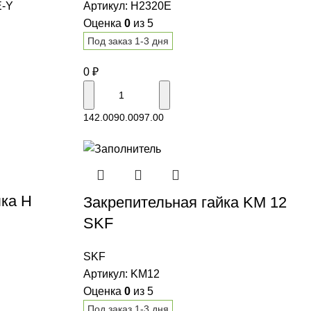
E-Y
Артикул:
H2320E
Оценка
0
из 5
Под заказ 1-3 дня
0
₽
В корзину
142.00
90.00
97.00
лка H
Закрепительная гайка KM 12
SKF
SKF
Артикул:
KM12
Оценка
0
из 5
Под заказ 1-3 дня