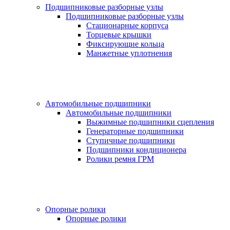
Подшипниковые разборные узлы
Подшипниковые разборные узлы
Стационарные корпуса
Торцевые крышки
Фиксирующие кольца
Манжетные уплотнения
Автомобильные подшипники
Автомобильные подшипники
Выжимные подшипники сцепления
Генераторные подшипники
Ступичные подшипники
Подшипники кондиционера
Ролики ремня ГРМ
Опорные ролики
Опорные ролики