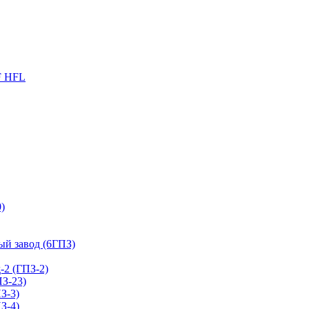
F HFL
)
й завод (6ГПЗ)
2 (ГПЗ-2)
З-23)
З-3)
З-4)