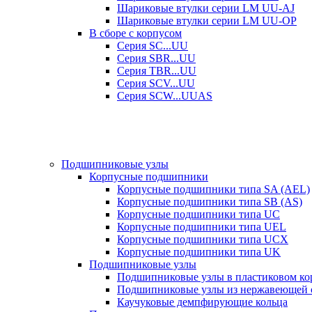
Шариковые втулки серии LM UU-AJ
Шариковые втулки серии LM UU-OP
В сборе с корпусом
Серия SC...UU
Серия SBR...UU
Серия TBR...UU
Серия SCV...UU
Серия SCW...UUAS
Подшипниковые узлы
Корпусные подшипники
Корпусные подшипники типа SA (AEL)
Корпусные подшипники типа SB (AS)
Корпусные подшипники типа UC
Корпусные подшипники типа UEL
Корпусные подшипники типа UCX
Корпусные подшипники типа UK
Подшипниковые узлы
Подшипниковые узлы в пластиковом кор
Подшипниковые узлы из нержавеющей 
Каучуковые демпфирующие кольца