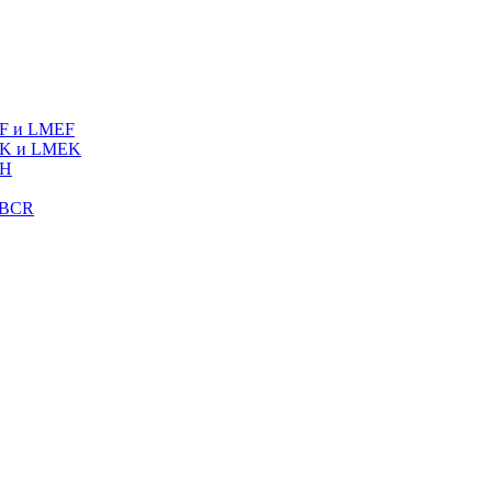
MF и LMEF
MK и LMEK
MH
LBCR