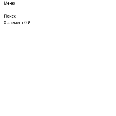
Меню
Поиск
0
элемент
0
₽
Индустриальные продукты
Shell