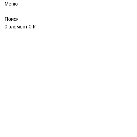
Меню
Поиск
0
элемент
0
₽
Анаэробный фиксаторы
соединений