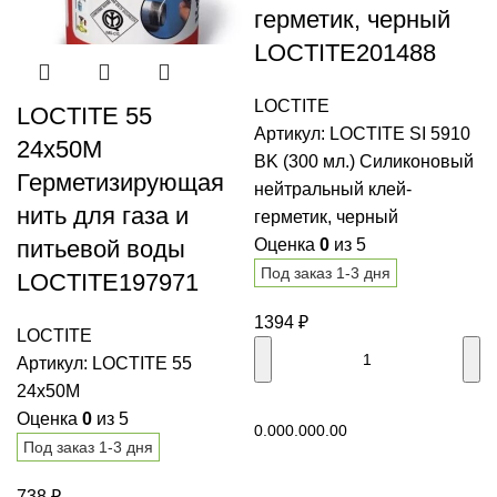
герметик, черный
LOCTITE201488
LOCTITE
LOCTITE 55
Артикул:
LOCTITE SI 5910
24x50M
BK (300 мл.) Силиконовый
Герметизирующая
нейтральный клей-
нить для газа и
герметик, черный
питьевой воды
Оценка
0
из 5
Под заказ 1-3 дня
LOCTITE197971
1394
₽
LOCTITE
Артикул:
LOCTITE 55
24x50M
В корзину
Оценка
0
из 5
0.00
0.00
0.00
Под заказ 1-3 дня
738
₽